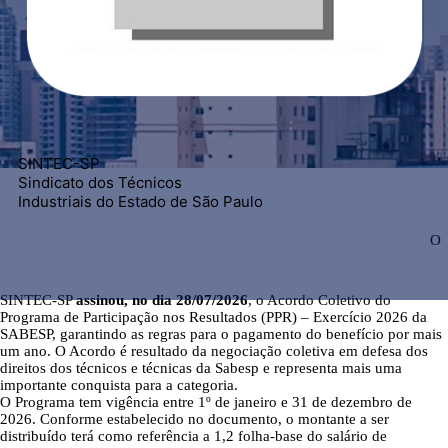
SINTEC-SP
Sindicato dos Técnicos
Industriais do Estado de São Paulo
O
SINTEC-SP
assinou, no dia 28/07/2026
, o Acordo Coletivo do
Programa de Participação nos Resultados (PPR) – Exercício 2026 da
SABESP, garantindo as regras para o pagamento do benefício por mais
um ano. O Acordo é resultado da negociação coletiva em defesa dos
direitos dos técnicos e técnicas da Sabesp e representa mais uma
importante conquista para a categoria.
O Programa tem vigência entre 1º de janeiro e 31 de dezembro de
2026. Conforme estabelecido no documento, o montante a ser
distribuído terá como referência a 1,2 folha-base do salário de