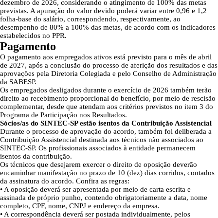
dezembro de 2026, considerando o atingimento de 100% das metas
previstas. A apuração do valor devido poderá variar entre 0,96 e 1,2
folha-base do salário, correspondendo, respectivamente, ao
desempenho de 80% a 100% das metas, de acordo com os indicadores
estabelecidos no PPR.
Pagamento
O pagamento aos empregados ativos está previsto para o mês de abril
de 2027, após a conclusão do processo de aferição dos resultados e das
aprovações pela Diretoria Colegiada e pelo Conselho de Administração
da SABESP.
Os empregados desligados durante o exercício de 2026 também terão
direito ao recebimento proporcional do benefício, por meio de rescisão
complementar, desde que atendam aos critérios previstos no item 3 do
Programa de Participação nos Resultados.
Sócios/as do SINTEC-SP estão isentos da Contribuição Assistencial
Durante o processo de aprovação do acordo, também foi deliberada a
Contribuição Assistencial destinada aos técnicos não associados ao
SINTEC-SP. Os profissionais associados à entidade permanecem
isentos da contribuição.
Os técnicos que desejarem exercer o direito de oposição deverão
encaminhar manifestação no prazo de 10 (dez) dias corridos, contados
da assinatura do acordo. Confira as regras:
• A oposição deverá ser apresentada por meio de carta escrita e
assinada de próprio punho, contendo obrigatoriamente a data, nome
completo, CPF, nome, CNPJ e endereço da empresa.
• A correspondência deverá ser postada individualmente, pelos