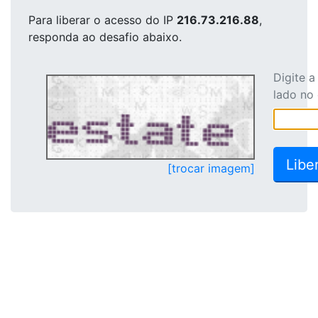
Para liberar o acesso
do IP
216.73.216.88
,
responda ao desafio abaixo.
Digite 
lado no
[trocar imagem]