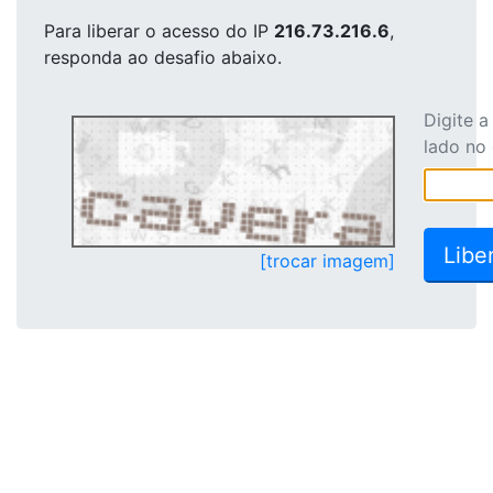
Para liberar o acesso
do IP
216.73.216.6
,
responda ao desafio abaixo.
Digite 
lado no
[trocar imagem]