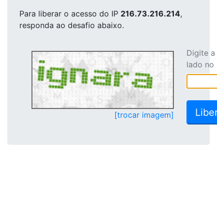
Para liberar o acesso
do IP
216.73.216.214
,
responda ao desafio abaixo.
Digite 
lado no
[trocar imagem]