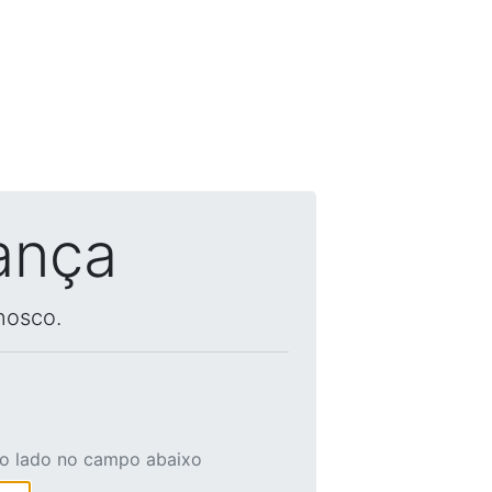
ança
nosco.
ao lado no campo abaixo