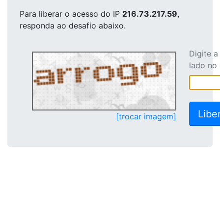
Para liberar o acesso
do IP
216.73.217.59
,
responda ao desafio abaixo.
Digite 
lado no
[trocar imagem]