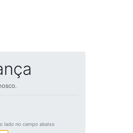
ança
nosco.
ao lado no campo abaixo