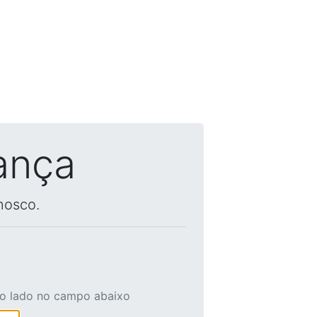
ança
nosco.
ao lado no campo abaixo