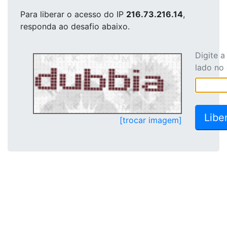
Para liberar o acesso
do IP
216.73.216.14
,
responda ao desafio abaixo.
Digite 
lado no
[trocar imagem]