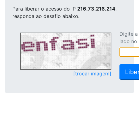
Para liberar o acesso
do IP
216.73.216.214
,
responda ao desafio abaixo.
Digite 
lado no
[trocar imagem]