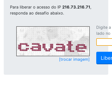
Para liberar o acesso
do IP
216.73.216.71
,
responda ao desafio abaixo.
Digite 
lado no
[trocar imagem]