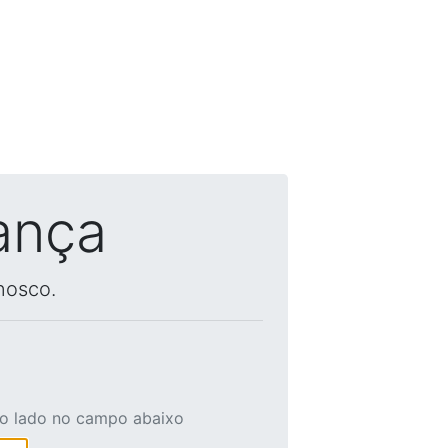
ança
nosco.
ao lado no campo abaixo