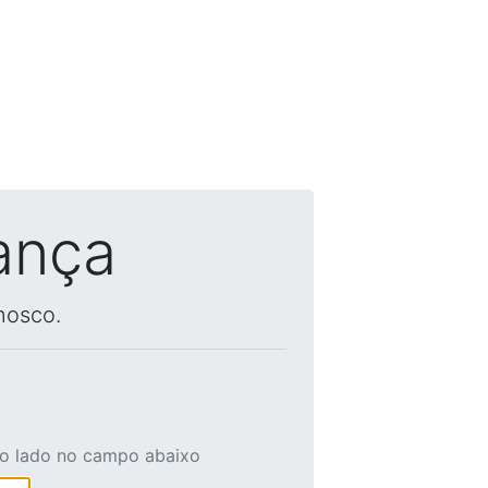
ança
nosco.
ao lado no campo abaixo