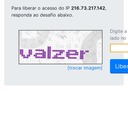
Para liberar o acesso
do IP
216.73.217.142
,
responda ao desafio abaixo.
Digite 
lado no
[trocar imagem]