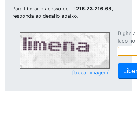
Para liberar o acesso
do IP
216.73.216.68
,
responda ao desafio abaixo.
Digite 
lado no
[trocar imagem]