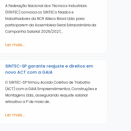
A Federação Nacional dos Técnicos Industriais
(FENTEC) convoca os SINTECs filiados e
trabalhadores da NCR Atleos Brasil Ltda. para
participarem da Assembleia Geral Extraordinária da
Campanha Salarial 2026/2027,…
Ler mais...
SINTEC-SP garante reajuste e direitos em
novo ACT com a GAIA
O SINTEC-SP firmou Acordo Coletivo de Trabalho
(ACT) com a GAIA Empreendimentos, Construções e
Montagens Ltda., assegurando reajuste salarial
retroativo a 1º de maio de…
Ler mais...