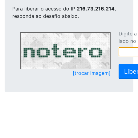
Para liberar o acesso
do IP
216.73.216.214
,
responda ao desafio abaixo.
Digite 
lado no
[trocar imagem]