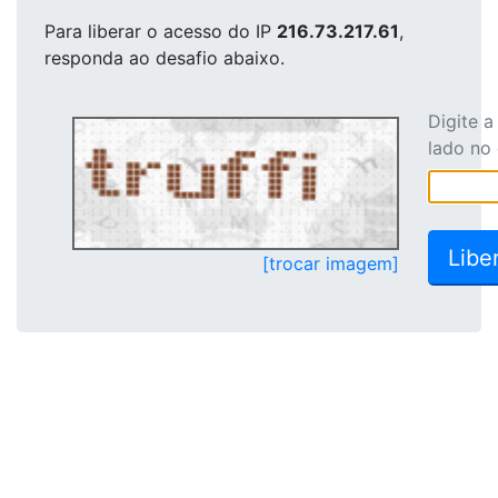
Para liberar o acesso
do IP
216.73.217.61
,
responda ao desafio abaixo.
Digite 
lado no
[trocar imagem]