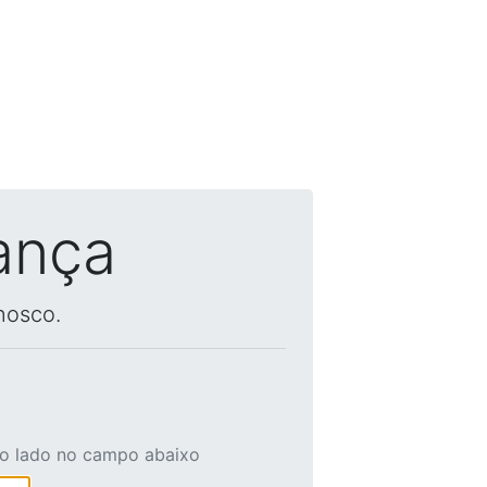
ança
nosco.
ao lado no campo abaixo