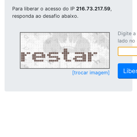
Para liberar o acesso
do IP
216.73.217.59
,
responda ao desafio abaixo.
Digite 
lado no
[trocar imagem]