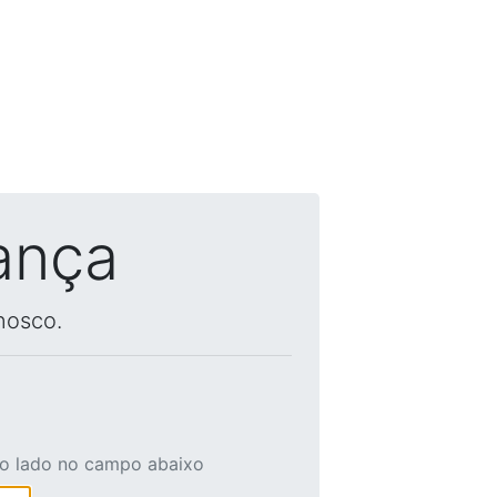
ança
nosco.
ao lado no campo abaixo