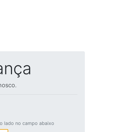
ança
nosco.
ao lado no campo abaixo