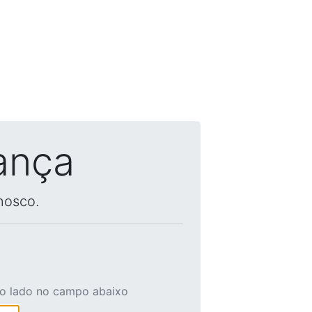
ança
nosco.
ao lado no campo abaixo