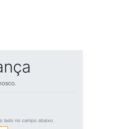
ança
nosco.
ao lado no campo abaixo