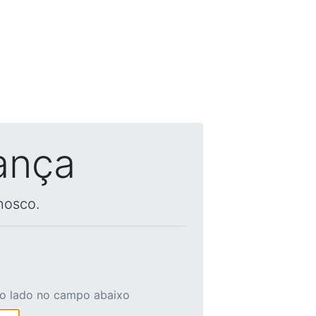
ança
nosco.
ao lado no campo abaixo