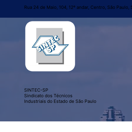
Rua 24 de Maio, 104, 12º andar, Centro, São Paulo
Tocador de vídeo
SINTEC-SP
Sindicato dos Técnicos
Industriais do Estado de São Paulo