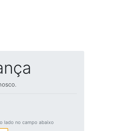
ança
nosco.
ao lado no campo abaixo